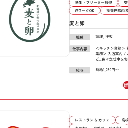
学生・フリーター歓迎
交
WワークOK
扶養控除内
麦と卵
調理, 接客
職種
＜キッチン業務＞ 料
仕事内容
業務＞ 入店案内 /
ど...色々な仕事
時給1,280円〜
給与
レストラン & カフェ
高