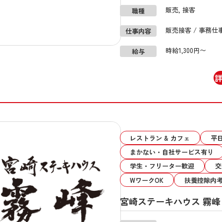
販売, 接客
職種
販売接客 / 事務仕
仕事内容
時給1,300円〜
給与
レストラン & カフェ
平日
まかない・自社サービス有り
学生・フリーター歓迎
交
WワークOK
扶養控除内
宮崎ステーキハウス 霧峰