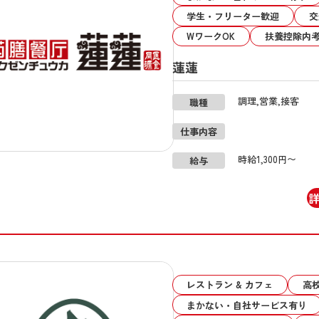
学生・フリーター歓迎
交
WワークOK
扶養控除内
蓮蓮
調理,営業,接客
職種
仕事内容
時給1,300円〜
給与
レストラン & カフェ
高
まかない・自社サービス有り