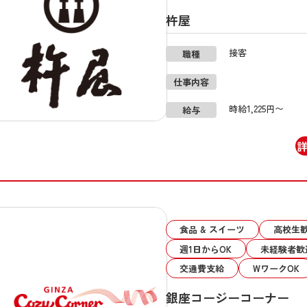
杵屋
接客
職種
仕事内容
時給1,225円〜
給与
食品 & スイーツ
高校生
週1日からOK
未経験者歓
交通費支給
WワークOK
銀座コージーコーナー