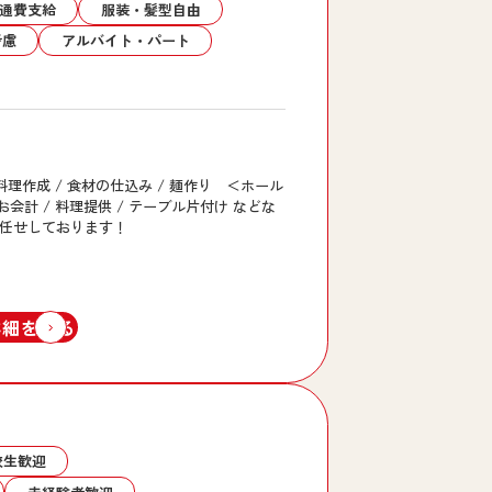
通費支給
服装・髪型自由
考慮
アルバイト・パート
理作成 / 食材の仕込み / 麺作り ＜ホール
 お会計 / 料理提供 / テーブル片付け などな
をお任せしております！
詳細を見る
校生歓迎