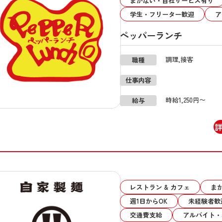
まかない・自社サービス有り
学生・フリーター歓迎
ア
ペッパーランチ
調理,接客
職種
仕事内容
時給1,250円〜
給与
レストラン & カフェ
ま
週1日からOK
未経験者歓
交通費支給
アルバイト・