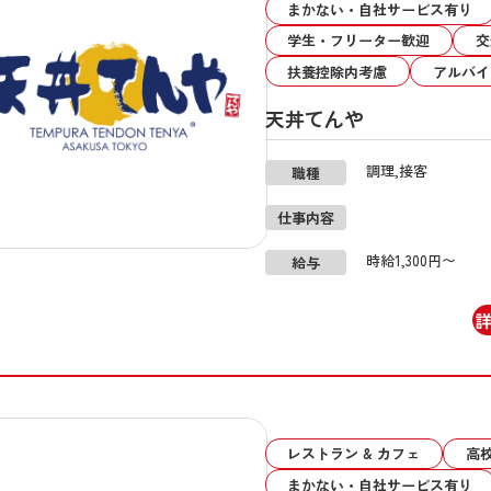
まかない・自社サービス有り
学生・フリーター歓迎
交
扶養控除内考慮
アルバイ
天丼てんや
調理,接客
職種
仕事内容
時給1,300円〜
給与
レストラン & カフェ
高
まかない・自社サービス有り